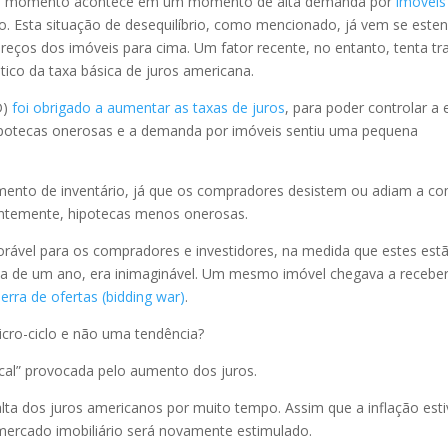
este momento acontece em um momento de alta demanda por
imóveis
rio. Esta situação de desequilíbrio, como mencionado, já vem se est
ços dos imóveis para cima. Um fator recente, no entanto, tenta tr
tico da taxa básica de juros americana.
D)
foi obrigado a aumentar as taxas de juros
, para poder controlar a
 hipotecas onerosas e a demanda por imóveis sentiu uma pequena
mento de inventário, já que os compradores desistem ou adiam a co
entemente, hipotecas menos onerosas.
orável para os compradores e investidores, na medida que estes es
rca de um ano, era inimaginável. Um mesmo imóvel chegava a receber
rra de ofertas (bidding war)
.
cro-ciclo e não uma tendência?
fical” provocada pelo aumento dos juros.
ta dos juros americanos por muito tempo. Assim que a inflação esti
 mercado imobiliário será novamente estimulado.