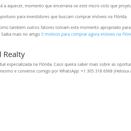
rá a aquecer, momento que encerraria-se este micro-ciclo que proje
portuno para investidores que buscam comprar imóveis na Flórida.
como também outros fatores tornam este momento apropriado para
. Saiba mais no artigo
5 motivos para comprar agora imóveis na Flór
 Realty
obal especializada na Flórida. Caso queira saber mais sobre as oport
a mesmo e converse comigo por WhatsApp: +1 305 318 6968 (Heloisa A