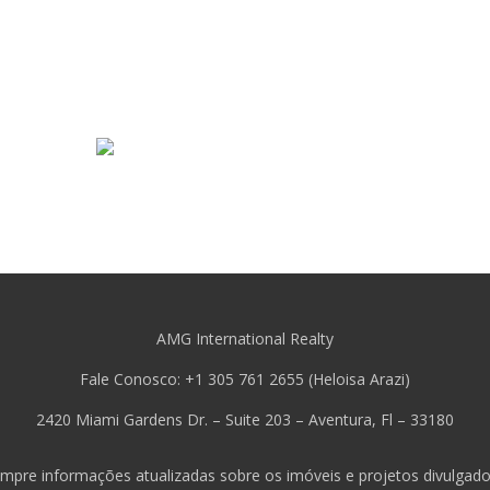
AMG International Realty
Fale Conosco: +1 305 761 2655 (Heloisa Arazi)
2420 Miami Gardens Dr. – Suite 203 – Aventura, Fl – 33180
mpre informações atualizadas sobre os imóveis e projetos divulgado