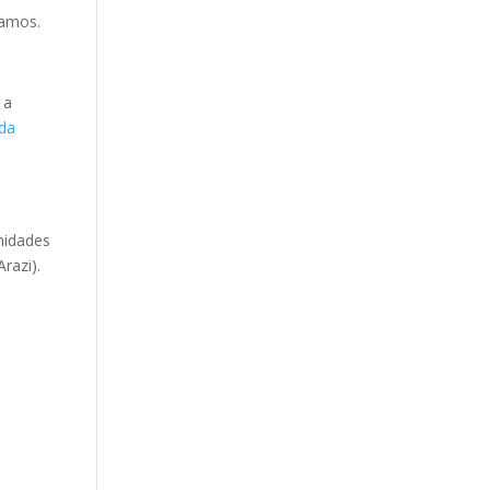
tamos.
 a
ida
unidades
razi).