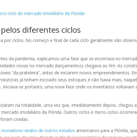
elos diferentes ciclos
sa por ciclos. No começo e final de cada ciclo geralmente são obser
ntes da pandemia, explicamos uma fase que se encerrava no merca
e unidades novas no mercado (lançamentos) chegava ao fim. As constr
veis “da prateleira”, antes de iniciarem novos empreendimentos. E
constutoras já tinham escoado seus estoques e não havia mais, naque
Iniciava-se portanto, uma nova fase onde os inventários voltavam a
izaram na totalidade, uma vez que, imediatamente depois, chegou a
rcado imobiliário da Flórida. Outros ciclos e micro-ciclos ocorrer
foram criadas.
e moradores vindos de outros estados
americanos para a Flórida, qu