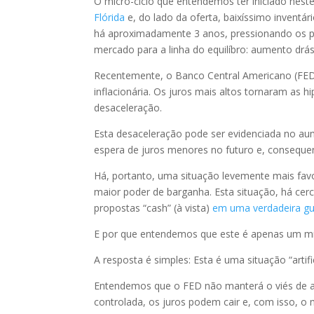
O micro-ciclo que entendemos ter iniciado n
Flórida
e, do lado da oferta, baixíssimo inventá
há aproximadamente 3 anos, pressionando os pre
mercado para a linha do equilíbro: aumento drás
Recentemente, o Banco Central Americano (FE
inflacionária. Os juros mais altos tornaram as
desaceleração.
Esta desaceleração pode ser evidenciada no au
espera de juros menores no futuro e, consequ
Há, portanto, uma situação levemente mais fav
maior poder de barganha. Esta situação, há ce
propostas “cash” (à vista)
em uma verdadeira gue
E por que entendemos que este é apenas um mi
A resposta é simples: Esta é uma situação “arti
Entendemos que o FED não manterá o viés de al
controlada, os juros podem cair e, com isso, o