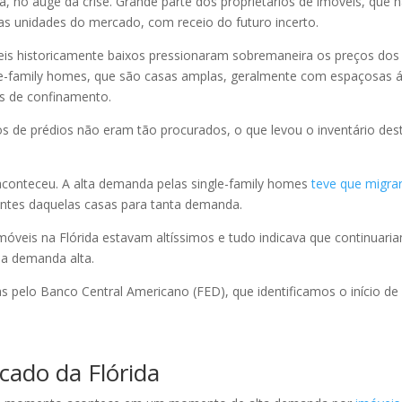
, no auge da crise. Grande parte dos proprietários de imóveis, que 
as unidades do mercado, com receio do futuro incerto.
is historicamente baixos pressionaram sobremaneira os preços dos
le-family homes, que são casas amplas, geralmente com espaçosas 
os de confinamento.
de prédios não eram tão procurados, o que levou o inventário des
aconteceu. A alta demanda pelas single-family homes
teve que migra
ientes daquelas casas para tanta demanda.
móveis na Flórida estavam altíssimos e tudo indicava que continuari
 a demanda alta.
 pelo Banco Central Americano (FED), que identificamos o início d
cado da Flórida