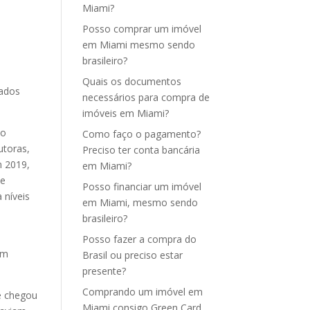
Miami?
Posso comprar um imóvel
em Miami mesmo sendo
brasileiro?
Quais os documentos
vados
necessários para compra de
imóveis em Miami?
do
Como faço o pagamento?
utoras,
Preciso ter conta bancária
m 2019,
em Miami?
le
Posso financiar um imóvel
 níveis
em Miami, mesmo sendo
brasileiro?
Posso fazer a compra do
am
Brasil ou preciso estar
presente?
Comprando um imóvel em
e chegou
Miami consigo Green Card