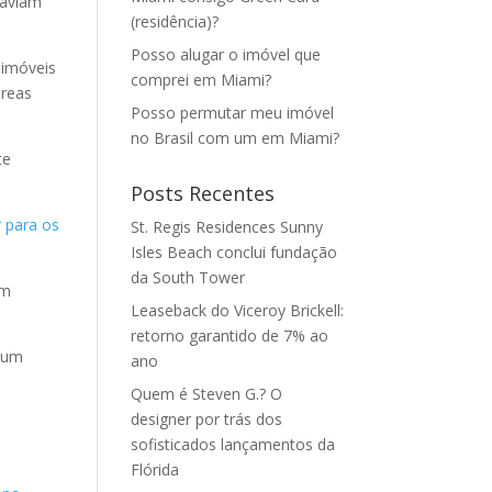
haviam
(residência)?
Posso alugar o imóvel que
 imóveis
comprei em Miami?
áreas
Posso permutar meu imóvel
no Brasil com um em Miami?
te
Posts Recentes
r para os
St. Regis Residences Sunny
Isles Beach conclui fundação
da South Tower
am
Leaseback do Viceroy Brickell:
retorno garantido de 7% ao
e um
ano
Quem é Steven G.? O
designer por trás dos
sofisticados lançamentos da
Flórida