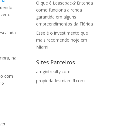
 na
O que é Leaseback? Entenda
endendo
como funciona a renda
azer o
garantida em alguns
empreendimentos da Flórida
 escalada
Esse é o investimento que
mais recomendo hoje em
Miami
mpra, na
Sites Parceiros
amgintrealty.com
tão com
propiedadesmiamifl.com
 6
ver