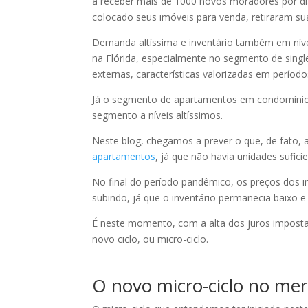
a receber mais de 1000 novos moradores por dia
colocado seus imóveis para venda, retiraram su
Demanda altíssima e inventário também em níve
na Flórida, especialmente no segmento de sing
externas, características valorizadas em períod
Já o segmento de apartamentos em condomínios 
segmento a níveis altíssimos.
Neste blog, chegamos a prever o que, de fato, 
apartamentos
, já que não havia unidades sufic
No final do período pandêmico, os preços dos i
subindo, já que o inventário permanecia baixo e
É neste momento, com a alta dos juros impostas
novo ciclo, ou micro-ciclo.
O novo micro-ciclo no mer