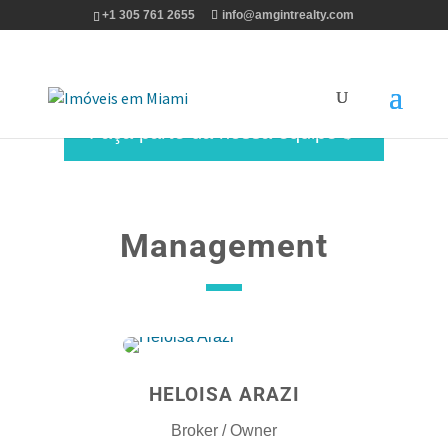
+1 305 761 2655
info@amgintrealty.com
Faça parte da nossa equipe
Management
HELOISA ARAZI
Broker / Owner