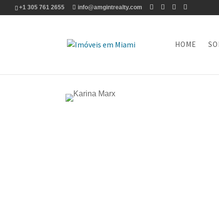
+1 305 761 2655
info@amgintrealty.com
HOME
SO