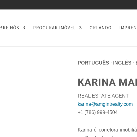
BRE NÓS
PROCURAR IMÓVEL
ORLANDO
IMPREN
PORTUGUÊS
·
INGLÊS
·
KARINA MA
REAL ESTATE AGENT
karina@amgintrealty.com
+1 (786) 999-4504
Karina é corretora imobili