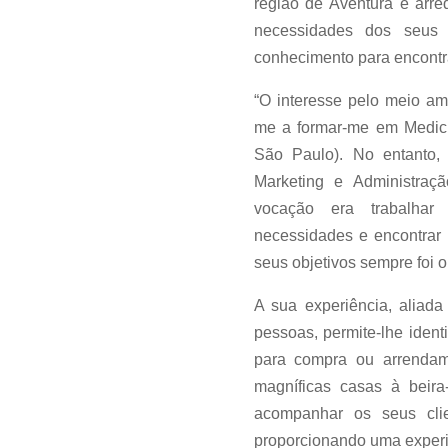
região de Aventura e arre
necessidades dos seus 
conhecimento para encontra
“O interesse pelo meio am
me a formar-me em Medici
São Paulo). No entanto,
Marketing e Administraç
vocação era trabalha
necessidades e encontrar 
seus objetivos sempre foi 
A sua experiência, aliad
pessoas, permite-lhe identi
para compra ou arrendam
magníficas casas à beira
acompanhar os seus cli
proporcionando uma experiên