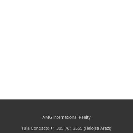
AMG International Realty
Fale Conosco: +1 305 761 2655 (Heloisa Arazi)