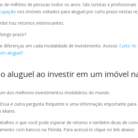
de milhões de pessoas todos os anos. São turistas e profissionais
ocupação
nos imóveis voltados para aluguel por curto prazo nestas re
mbé traz retornos interessantes.
 longo prazo?
e diferenças em cada modalidade de investimento. Acesse:
Curto Vs
com aluguel?
o aluguel ao investir em um imóvel n
 um dos melhores investimentos imobiliários do mundo.
l? Essa é outra pergunta frequente e uma informação importante par
u Miami.
detalhes o que você pode esperar de retorno e também dicas de co
amento com bancos na Flórida. Para acessá-lo clique no link abaixo: