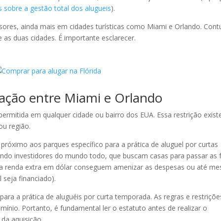
s sobre a gestão total dos alugueis
).
sores, ainda mais em cidades turísticas como Miami e Orlando. Cont
 as duas cidades. É importante esclarecer.
ação entre Miami e Orlando
permitida em qualquer cidade ou bairro dos EUA. Essa restrição exist
ou região.
óximo aos parques específico para a prática de aluguel por curtas
indo investidores do mundo todo, que buscam casas para passar as f
a renda extra em dólar conseguem amenizar as despesas ou até m
 seja financiado).
a a prática de aluguéis por curta temporada. As regras e restriçõe
nio. Portanto, é fundamental ler o estatuto antes de realizar o
 da aquisição.