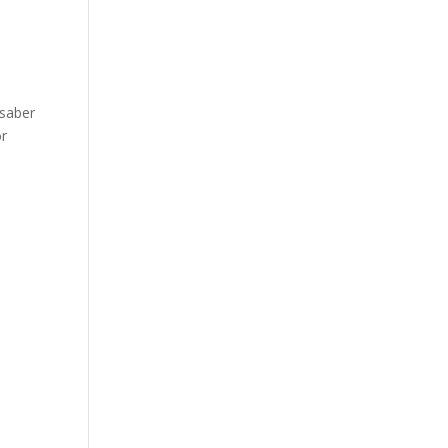
 saber
or