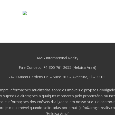
AMG International Realty
Fale Conosco: +1 305 761 2655 (Heloisa Arazi)
2420 Miami Gardens Dr. – Suite 203 – Aventura, Fl – 33180
mpre informações atualizadas sobre os imóveis e projetos divulgado
ão sujeitos a alterações a qualquer momento pelo proprietário ou in
os e informações dos imóveis divulgados em nosso site. Colocamo-n
projeto ou imóvel quando solicitadas por email (info@amgintrealty.c
(
Heloisa
Arazi)