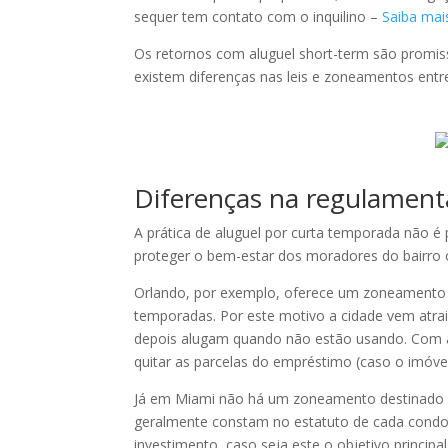
sequer tem contato com o inquilino –
Saiba mai
Os retornos com aluguel short-term são promis
existem diferenças nas leis e zoneamentos entre
Diferenças na regulament
A prática de aluguel por curta temporada não é 
proteger o bem-estar dos moradores do bairro 
Orlando, por exemplo, oferece um zoneamento pr
temporadas. Por este motivo a cidade vem atra
depois alugam quando não estão usando. Com 
quitar as parcelas do empréstimo (caso o imóvel
Já em Miami não há um zoneamento destinado par
geralmente constam no estatuto de cada condomí
investimento, caso seja este o objetivo principal