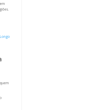
 em
giões.
 Longo
a
a quem
mo