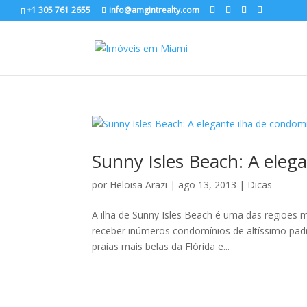
+1 305 761 2655
info@amgintrealty.com
Sunny Isles Beach: A eleg
por
Heloisa Arazi
|
ago 13, 2013
|
Dicas
A ilha de Sunny Isles Beach é uma das regiões
receber inúmeros condomínios de altíssimo padr
praias mais belas da Flórida e...