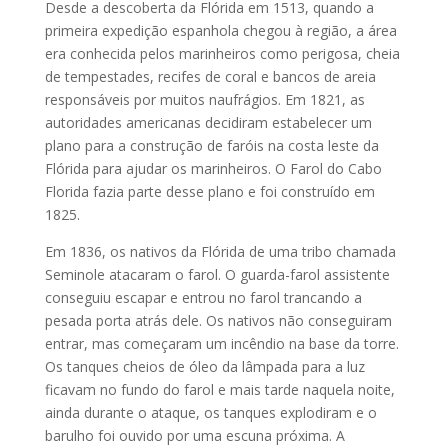
Desde a descoberta da Flórida em 1513, quando a
primeira expedição espanhola chegou à região, a área
era conhecida pelos marinheiros como perigosa, cheia
de tempestades, recifes de coral e bancos de areia
responsáveis ​​por muitos naufrágios. Em 1821, as
autoridades americanas decidiram estabelecer um
plano para a construção de faróis na costa leste da
Flórida para ajudar os marinheiros. O Farol do Cabo
Florida fazia parte desse plano e foi construído em
1825.
Em 1836, os nativos da Flórida de uma tribo chamada
Seminole atacaram o farol. O guarda-farol assistente
conseguiu escapar e entrou no farol trancando a
pesada porta atrás dele. Os nativos não conseguiram
entrar, mas começaram um incêndio na base da torre.
Os tanques cheios de óleo da lâmpada para a luz
ficavam no fundo do farol e mais tarde naquela noite,
ainda durante o ataque, os tanques explodiram e o
barulho foi ouvido por uma escuna próxima. A