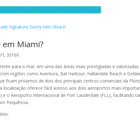
ela de Preços e Plantas do Jade Signature »
re em Miami?
, FL 33160
 frente para o mar, em uma das áreas mais prestigiadas e valorizadas
ta com regiões como Aventura, Bal Harbour, Hallandale Beach e Gold
e ficam próximos de dois dos principais centros comerciais da Flóri
a localização oferece fácil acesso aos dois aeroportos mais importa
 e o Aeroporto Internacional de Fort Lauderdale (FLL), facilitando ta
om frequência.
ínio: