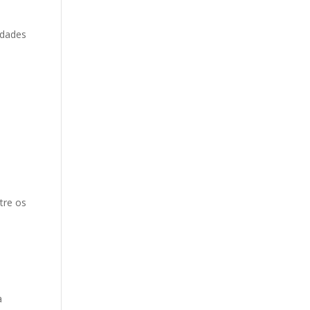
idades
l
tre os
a