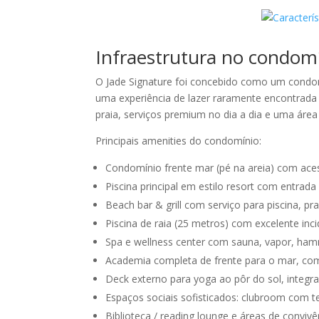
Infraestrutura no condomí
O Jade Signature foi concebido como um condomí
uma experiência de lazer raramente encontrada 
praia, serviços premium no dia a dia e uma áre
Principais amenities do condomínio:
Condomínio frente mar (pé na areia) com acess
Piscina principal em estilo resort com entrada 
Beach bar & grill com serviço para piscina, pra
Piscina de raia (25 metros) com excelente inci
Spa e wellness center com sauna, vapor, ha
Academia completa de frente para o mar, com 
Deck externo para yoga ao pôr do sol, integra
Espaços sociais sofisticados: clubroom com t
Biblioteca / reading lounge e áreas de convivê