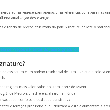
meros acima representam apenas uma referência, com base nas un
última atualização deste artigo.
as e tabela de preços atualizada do Jade Signature, solicite o materia
ela de Preços e Plantas do Jade Signature »
ignature?
a de assinatura e um padrão residencial de ultra luxo que o coloca en
ch.
as regiões mais valorizadas do litoral norte de Miami
rzog & de Meuron, um diferencial raro na Flórida
ivacidade, conforto e qualidade construtiva
teto e terraços profundos que valorizam a vista e aumentam a áre