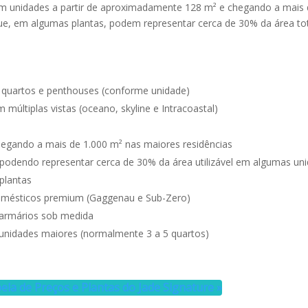
m unidades a partir de aproximadamente 128 m² e chegando a mais 
e, em algumas plantas, podem representar cerca de 30% da área to
 5 quartos e penthouses (conforme unidade)
múltiplas vistas (oceano, skyline e Intracoastal)
hegando a mais de 1.000 m² nas maiores residências
podendo representar cerca de 30% da área utilizável em algumas un
 plantas
omésticos premium (Gaggenau e Sub-Zero)
armários sob medida
unidades maiores (normalmente 3 a 5 quartos)
ela de Preços e Plantas do Jade Signature »