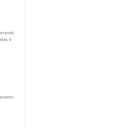
erecendo
adas à
xamento