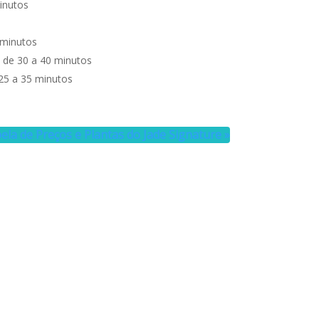
minutos
 minutos
a de 30 a 40 minutos
 25 a 35 minutos
ela de Preços e Plantas do Jade Signature »