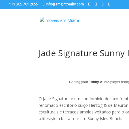
+1 305 761 2655
info@amgintrealty.com
Jade Signature Sunny 
Getting your
Trinity Audio
player ready
O Jade Signature é um condomínio de luxo frent
renomado escritório suíço Herzog & de Meuron.
esculturais e terraços amplos voltados para o o
o lifestyle à beira-mar em Sunny Isles Beach.