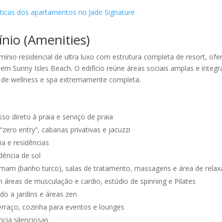
nio (Amenities)
nio residencial de ultra luxo com estrutura completa de resort, of
em Sunny Isles Beach. O edifício reúne áreas sociais amplas e integr
a de wellness e spa extremamente completa.
o direto à praia e serviço de praia
“zero entry”, cabanas privativas e jacuzzi
ia e residências
dência de sol
mmam (banho turco), salas de tratamento, massagens e área de rela
áreas de musculação e cardio, estúdio de spinning e Pilates
do a jardins e áreas zen
erraço, cozinha para eventos e lounges
ncia silenciosas