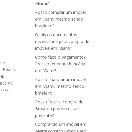
Miami?
Posso comprar um imóvel
em Miami mesmo sendo
brasileiro?
Quais os documentos
necessários para compra de
imóveis em Miami?
Como faço o pagamento?
 do
Preciso ter conta bancária
en Beach,
em Miami?
da:
Posso financiar um imóvel
ntes da
em Miami, mesmo sendo
nto a
brasileiro?
Posso fazer a compra do
Brasil ou preciso estar
presente?
Comprando um imóvel em
Miami consigo Green Card