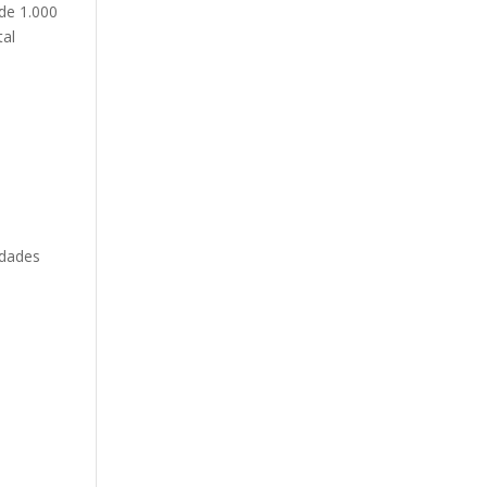
de 1.000
tal
idades