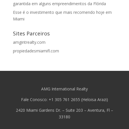
garantida em alguns empreendimentos da Flórida
Esse é o investimento que mais recomendo hoje em
Miami
Sites Parceiros
amgintrealty.com
propiedadesmiamifl.com
AMG International Realty
Fale Conosco: +1 305 761 2655 (Heloisa Arazi)
2420 Miami Gardens Dr. – Suite 203 – Aventura, Fl –
33180