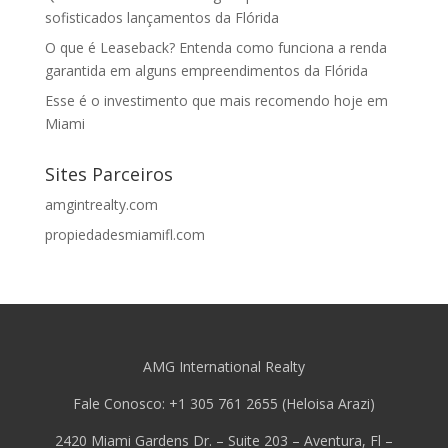
sofisticados lançamentos da Flórida
O que é Leaseback? Entenda como funciona a renda
garantida em alguns empreendimentos da Flórida
Esse é o investimento que mais recomendo hoje em
Miami
Sites Parceiros
amgintrealty.com
propiedadesmiamifl.com
AMG International Realty
Fale Conosco: +1 305 761 2655 (Heloisa Arazi)
2420 Miami Gardens Dr. – Suite 203 – Aventura, Fl –