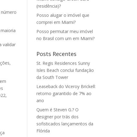
(residência)?
o número
Posso alugar o imóvel que
comprei em Miami?
 maioria
Posso permutar meu imóvel
no Brasil com um em Miami?
 validar
Posts Recentes
ações,
St. Regis Residences Sunny
Isles Beach conclui fundação
da South Tower
 em
Leaseback do Viceroy Brickell:
es
retorno garantido de 7% ao
022,
ano
Quem é Steven G.? O
designer por trás dos
sofisticados lançamentos da
Flórida
nça