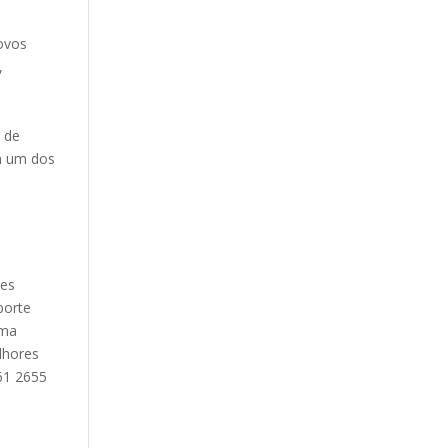
ovos
,
l de
em um dos
tes
porte
uma
lhores
61 2655