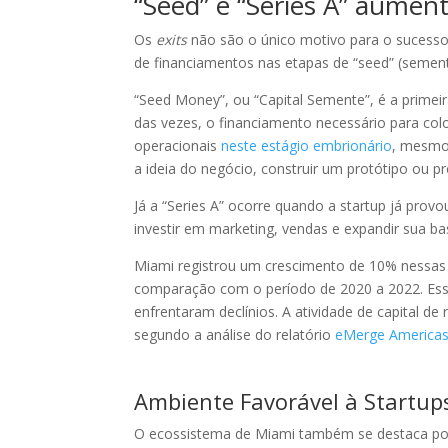
“Seed” e “Series A” aume
Os
exits
não são o único motivo para o sucesso
de financiamentos nas etapas de “seed” (semente
“Seed Money”, ou “Capital Semente”, é a primeir
das vezes, o financiamento necessário para col
operacionais
neste estágio embrionário
, mesmo 
a ideia do negócio, construir um protótipo ou p
Já a “Series A” ocorre quando a startup já prov
investir em marketing, vendas e expandir sua ba
Miami registrou um crescimento de 10% nessas
comparação com o período de 2020 a 2022. Ess
enfrentaram declínios. A atividade de capital d
segundo a análise do relatório
eMerge Americas 
Ambiente Favorável à Startup
O ecossistema de Miami também se destaca po