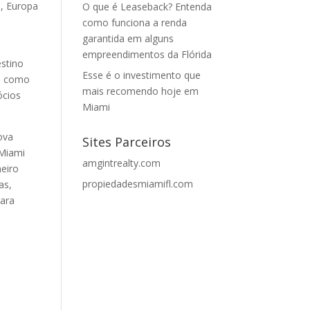
a, Europa
O que é Leaseback? Entenda
como funciona a renda
garantida em alguns
empreendimentos da Flórida
estino
Esse é o investimento que
mi como
mais recomendo hoje em
ócios
Miami
ova
Sites Parceiros
 Miami
amgintrealty.com
meiro
propiedadesmiamifl.com
as,
para