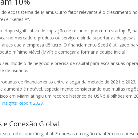
ntam 10%
 do ecossistema de Miami. Outro fator relevante é o crescimento n
) e “Series A”.
a etapa significativa de captação de recursos para uma startup. É, na
ocar no mercado o produto ou serviço e ainda suportar as despesas
antes que a empresa dê lucro. O financiamento Seed é utilizado para
roduto mínimo viável (MVP) e começar a formar a equipe inicial.
ou seu modelo de negócio e precisa de capital para escalar suas oper
se de usuários.
 rodadas de financiamento entre a segunda metade de 2021 e 2023,
e aumento é notável, especialmente considerando que muitas regiõ
e risco em Miami atingiu um recorde histórico de US$ 5,8 bilhões em 2
Insights Report 2023
.
s e Conexão Global
r sua forte conexão global. Empresas na região mantêm uma prese