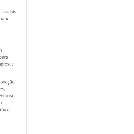
ssionais
nário
ém
 para
mpresas
novação.
es,
irtuoso:
to.
ômico,