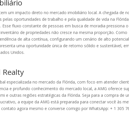
iliário
em um impacto direto no mercado imobiliário local. A chegada de n
os pelas oportunidades de trabalho e pela qualidade de vida na Flórida
. Esse fluxo constante de pessoas em busca de moradia pressiona o
 inventário de propriedades não cresce na mesma proporção. Como
ndência de alta contínua, configurando um cenário de alto potencia
representa uma oportunidade única de retorno sólido e sustentável, 
tados Unidos.
 Realty
obal especializada no mercado da Flórida, com foco em atender clien
riência e profundo conhecimento do mercado local, a AMG oferece su
mi e outras regiões estratégicas da Flórida. Seja para a compra de 
lucrativo, a equipe da AMG está preparada para conectar você às me
em contato agora mesmo e converse comigo por WhatsApp: + 1 305 7