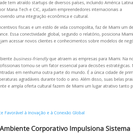
dade tem atraído startups de diversos países, incluindo América Latin
s por Mana Tech e CIC, ajudam empreendedores internacionais a
vendo uma integração econômica e cultural.
centivos fiscais e um estilo de vida cosmopolita, faz de Miami um d
ance. Essa conectividade global, segundo o relatório, posiciona Mia
jam acessar novos clientes e conhecimentos sobre modelos de neg
mbiente
business-friendly
que atraem as empresas para Miami. Na n
rofissionais tornou-se um fator essencial para decisões estratégicas.
ontradas em nenhuma outra parte do mundo. É a única cidade de pri
raturas agradáveis durante todo o ano. Além disso, suas belas prai
nte e ampla oferta cultural fazem de Miami um lugar atrativo tanto 
 Ambiente Corporativo Impulsiona Sistema