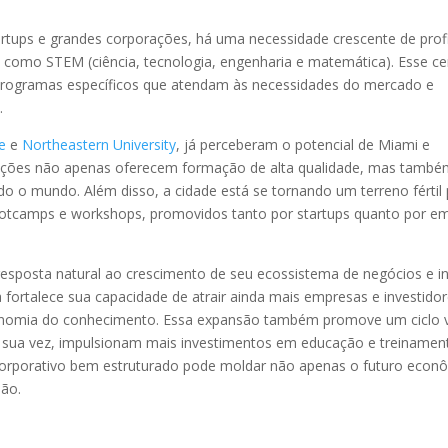
tups e grandes corporações, há uma necessidade crescente de profi
 como STEM (ciência, tecnologia, engenharia e matemática). Esse ce
 programas específicos que atendam às necessidades do mercado e
.
e
e
Northeastern University
, já perceberam o potencial de Miami e
tuições não apenas oferecem formação de alta qualidade, mas tamb
odo o mundo. Além disso, a cidade está se tornando um terreno fértil
 bootcamps e workshops, promovidos tanto por startups quanto por e
sposta natural ao crescimento de seu ecossistema de negócios e i
fortalece sua capacidade de atrair ainda mais empresas e investidor
onomia do conhecimento. Essa expansão também promove um ciclo v
sua vez, impulsionam mais investimentos em educação e treinamen
rporativo bem estruturado pode moldar não apenas o futuro econ
ião.