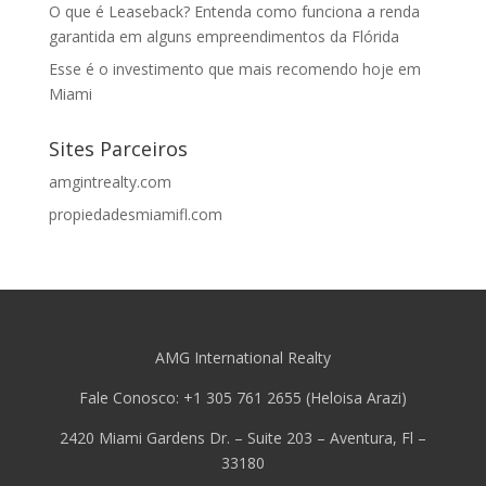
O que é Leaseback? Entenda como funciona a renda
garantida em alguns empreendimentos da Flórida
Esse é o investimento que mais recomendo hoje em
Miami
Sites Parceiros
amgintrealty.com
propiedadesmiamifl.com
AMG International Realty
Fale Conosco: +1 305 761 2655 (Heloisa Arazi)
2420 Miami Gardens Dr. – Suite 203 – Aventura, Fl –
33180