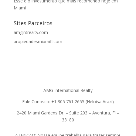
Esse é o investimento que mais recomendo hoje em
Miami
Sites Parceiros
amgintrealty.com
propiedadesmiamifl.com
AMG International Realty
Fale Conosco: +1 305 761 2655 (Heloisa Arazi)
2420 Miami Gardens Dr. – Suite 203 – Aventura, Fl –
33180
ATENÇÃO: Nossa equipe trabalha para trazer sempre