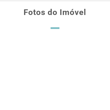
Fotos do Imóvel
Financie em até 30 anos
com juros baixos
americanos
Ao brasileiro é permitido financiar por meio de
bancos americanos. Basta comprovar renda no
Brasil. O processo todo costuma demorar de 45 a
60 dias. Temos longa experiência e ótimo