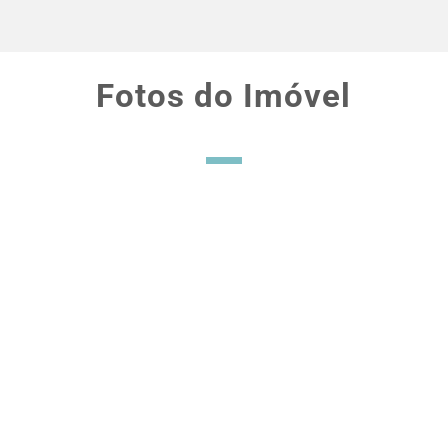
Fotos do Imóvel
Financie em até 30 anos
com juros baixos
americanos
Ao brasileiro é permitido financiar por meio de
bancos americanos. Basta comprovar renda no