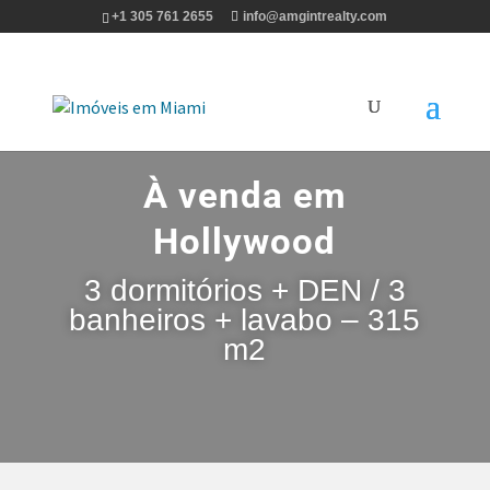
+1 305 761 2655
info@amgintrealty.com
À venda em
Hollywood
3 dormitórios + DEN / 3
banheiros + lavabo – 315
m2