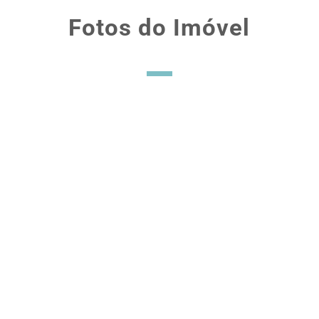
Fotos do Imóvel
Financie em até 30 anos
com juros baixos
americanos
Ao brasileiro é permitido financiar por meio de
bancos americanos. Basta comprovar renda no
Brasil. O processo todo costuma demorar de 45 a
60 dias. Temos longa experiência e ótimo