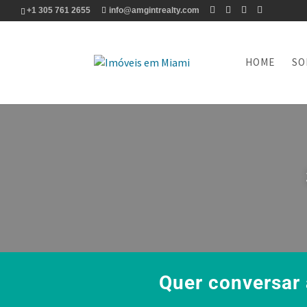
+1 305 761 2655
info@amgintrealty.com
HOME
SO
Quer conversar